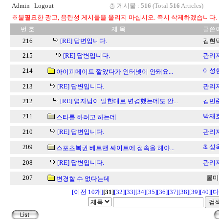
Admin
|
Logout
총 게시물 :
516
(Total
516
Articles)
※불필요한 광고, 음란성 게시물을 올리지 마십시오. 즉시 삭제하겠습니다.
번 호
제 목
글쓴
216
[RE] 답변입니다.
김현
215
[RE] 답변입니다.
관리
214
이성
아이피메이트 깔았다가 인터넷이 안돼요...
213
[RE] 답변입니다.
관리
212
[RE] 영자님이 말한대로 변경했는데도 안...
김민
211
박재
스타를 하려고 하는데
210
[RE] 답변입니다.
관리
209
최성
스포츠복권 베트맨 싸이트에 접속을 해야...
208
[RE] 답변입니다.
관리
207
콜미
변경할 수 없다는데
[이전 10개]
[31]
[32]
[33]
[34]
[35]
[36]
[37]
[38]
[39]
[40]
[다